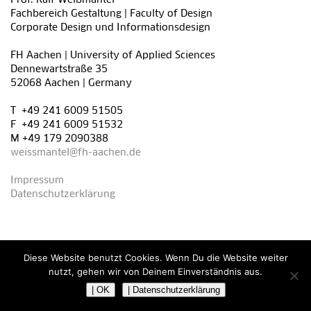
Prof. Ralf Weißmantel
Fachbereich Gestaltung | Faculty of Design
Corporate Design und Informationsdesign
FH Aachen | University of Applied Sciences
Dennewartstraße 35
52068 Aachen | Germany
T +49 241 6009 51505
F +49 241 6009 51532
M +49 179 2090388
weissmantel@fh-aachen.de
Impressum
Datenschutzerklärung
Diese Website benutzt Cookies. Wenn Du die Website weiter
nutzt, gehen wir von Deinem Einverständnis aus.
| OK
| Datenschutzerklärung