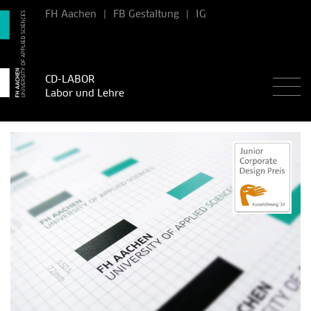
FH Aachen
|
FB Gestaltung
|
IG
CD-LABOR
Labor und Lehre