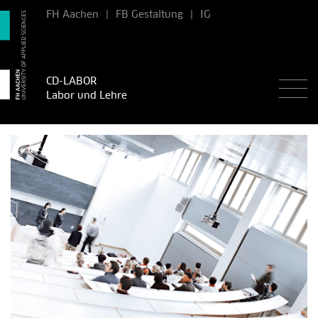
FH Aachen
|
FB Gestaltung
|
IG
CD-LABOR
Labor und Lehre