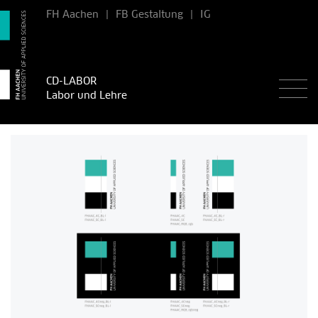
FH Aachen
|
FB Gestaltung
|
IG
CD-LABOR
Labor und Lehre